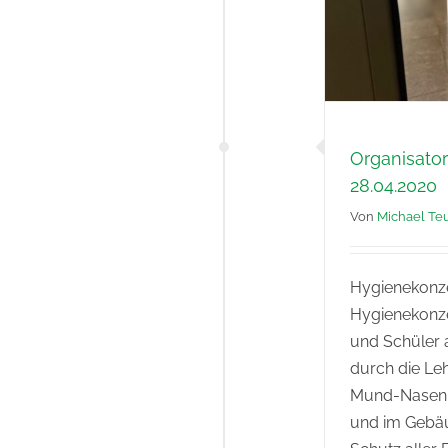
Organisato
28.04.2020
Von
Michael Teu
Hygienekonze
Hygienekonze
und Schüler a
durch die Leh
Mund-Nasen-
und im Gebä