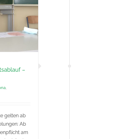
tsablauf –
ona
,
e gelten ab
elungen: Ab
kenpflicht am