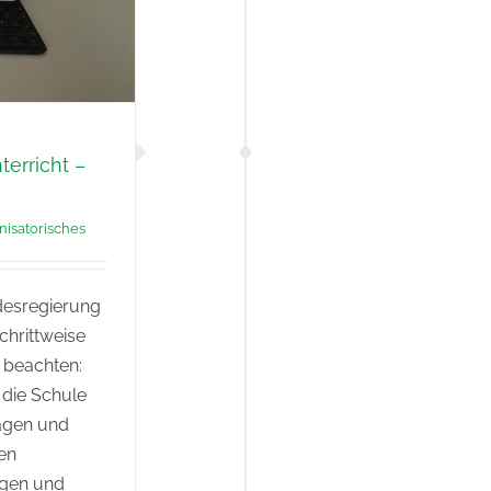
erricht –
nisatorisches
desregierung
chrittweise
u beachten:
 die Schule
agen und
en
ngen und