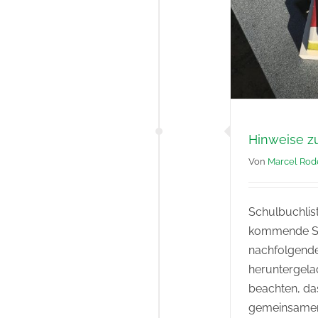
Hinweise z
Von
Marcel Rod
Schulbuchlist
kommende Sc
nachfolgende
heruntergela
beachten, da
gemeinsamen