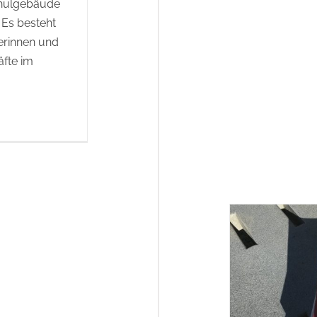
Schulgebäude
 Es besteht
lerinnen und
äfte im