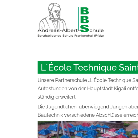
Zum
Inhalt
springen
L´École Technique Sain
Unsere Partnerschule „L´École Technique Sain
Autostunden von der Hauptstadt Kigali ent
ständig erweitert.
Die Jugendlichen, überwiegend Jungen aber
Bautechnik verschiedene Abschlüsse erreic