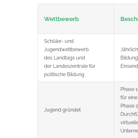
Wettbewerb
Besch
Schüler- und
Jugendwettbewerb
Jährlic
des Landtags und
Bildun
der Landeszentrale für
Einsend
politische Bildung
Phase 1
für ein
Phase 2
Jugend gründet
Durchfü
virtuel
Untern