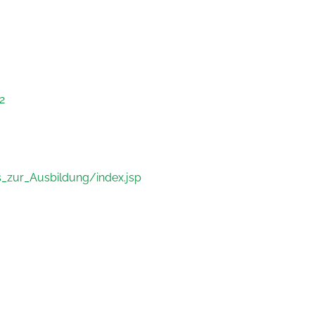
2
_zur_Ausbildung/index.jsp