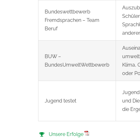
Auszub
Bundeswettbewerb
Schüler
Fremdsprachen – Team
Sprachk
Beruf
anderen
Auseina
BUW –
umwelt
BundesUmweltWettbewerb
Klima, 
oder Pol
Jugendl
Jugend testet
und Die
die Erg
Unsere Erfolge