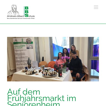
Zum
Inhalt
springen
Zeige
grösseres
Bild
Auf dem
Frühjahrsmarkt im
Seniorenheim