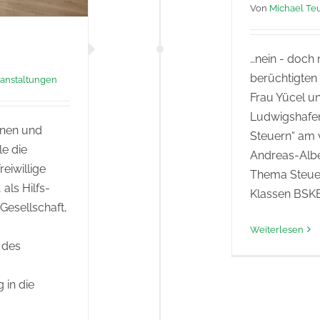
Von
Michael Teu
…nein - doch 
berüchtigten
anstaltungen
Frau Yücel u
Ludwigshafen
nnen und
Steuern“ am 
e die
Andreas-Albe
reiwillige
Thema Steuer
als Hilfs-
Klassen BS
 Gesellschaft,
Weiterlesen
 des
 in die