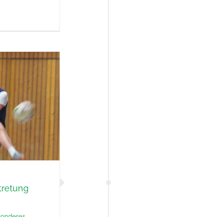
tretung
sonderes
,