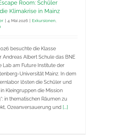
Escape Room: Schüler
die Klimakrise in Mainz
er
|
4. Mai 2026
|
Exkursionen
,
n
2026 besuchte die Klasse
 Andreas Albert Schule das BNE
Lab am Future Institute der
enberg-Universität Mainz. In dem
Lernlabor lösten die Schüler und
in Kleingruppen die Mission
g“: in thematischen Räumen zu
ekt, Ozeanversauerung und
[...]