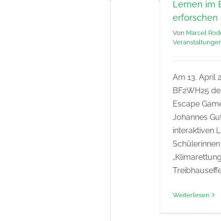
Lernen im 
erforschen 
Von
Marcel Rod
Veranstaltunge
Am 13. April 
BF2WH25 der
Escape Game 
Johannes Gut
interaktiven 
Schülerinnen 
„Klimarettun
Treibhauseff
Weiterlesen