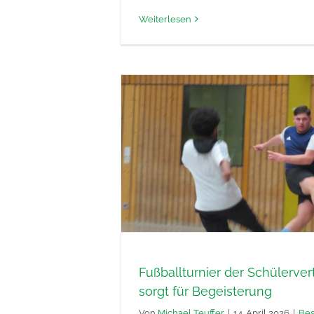
Weiterlesen
Fußballturnier der Schülerver
sorgt für Begeisterung
Von
Michael Teuffer
|
14. April 2026
|
Be