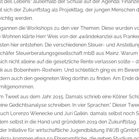
 des Lebens“ außerhalb der Schule auf der Agenda: Finanzen
 sich der Zukunftstag als Projekttag, der jungen Menschen d
ichtig werden.
gannen die Workshops zu den vier Themen. Diese wurden von
p Wohnen klärte Herr Weis von der 4wändekanzlei aus Franke
sten hier entstehen. Die verschiedenen Steuer- und Anstel
Schäfer Steuerberatungsgesellschaft mbB aus Mainz. Warum es
h nicht alleine auf die gesetzliche Rente verlassen sollte –
stik aus Bobenheim-Roxheim. Und schließlich ging es im Be
dern auch den geeigneten Weg dorthin zu finden. Am Ende de
n mitgenommen.
em Tweet aus dem Jahr 2015. Damals schrieb eine Kölner Schül
ine Gedichtsanalyse schreiben. In vier Sprachen.“ Dieser Twee
ch Lorenzo Wienecke und Juri Galkin, damals selbst noch Sc
em selbst in die Hand und gründeten 2019 den Zukunftstag.
der Initiative für wirtschaftliche Jugendbildung (IWJB gGmbH
gt. Hinzu kommen etwa 50 Ehrenamtliche, die neben Studium o