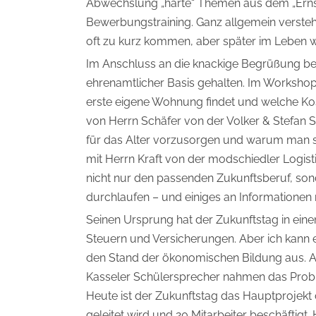
Abwechslung „harte“ Themen aus dem „Ernst
Bewerbungstraining. Ganz allgemein versteht
oft zu kurz kommen, aber später im Leben w
Im Anschluss an die knackige Begrüßung be
ehrenamtlicher Basis gehalten. Im Worksho
erste eigene Wohnung findet und welche Ko
von Herrn Schäfer von der Volker & Stefan 
für das Alter vorzusorgen und warum man sic
mit Herrn Kraft von der modschiedler Logi
nicht nur den passenden Zukunftsberuf, son
durchlaufen – und einiges an Informatione
Seinen Ursprung hat der Zukunftstag in ein
Steuern und Versicherungen. Aber ich kann e
den Stand der ökonomischen Bildung aus. Au
Kasseler Schülersprecher nahmen das Probl
Heute ist der Zukunftstag das Hauptprojekt 
geleitet wird und 20 Mitarbeiter beschäfti