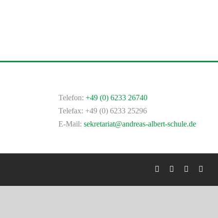
Telefon:
+49 (0) 6233 26740
Telefax: +49 (0) 6233 25296
E-Mail:
sekretariat@andreas-albert-schule.de
Facebook
X
YouTube
Inst