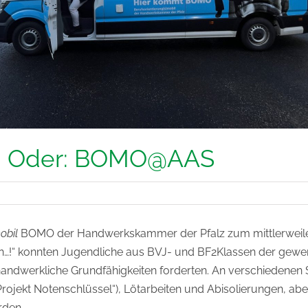
te! Oder: BOMO@AAS
obil
BOMO der Handwerkskammer der Pfalz zum mittlerweile d
an…!“ konnten Jugendliche aus BVJ- und BF2Klassen der gewer
handwerkliche Grundfähigkeiten forderten. An verschiedenen 
ojekt Notenschlüssel“), Lötarbeiten und Abisolierungen, ab
rden.