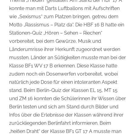
Thema „Frieden“ gestalten. Am Stand der HBF 17 A
konnte man mit Darts Luftballons mit Aufschriften
wie „Sexismus“ zum Platzen bringen, getreu dem
Motto „Rassismus – Platz da“. Die HBF 16 B hatte ein
Stationen-Quiz „Hören – Sehen – Riechen“
vorbereitet, bei dem Gewürze, Musik und
Länderumrisse ihrer Herkunft zugeordnet werden
mussten. Länder an Süßigkeiten musste man bei der
Klasse BF1 WV 17 B erkennen. Diese Klasse hatte
zudem noch ein Dosenwerfen vorbereitet, wobei
natürlich jede Dose für einen intoleranten Aspekt
stand. Beim Berlin-Quiz der Klassen EL 15, MT 15
und ZM 16 konnten die Schülerinnen ihr Wissen über
Berlin testen und sich am Stand durch Bilder und
Infos über die Erlebnisse der Klassen während ihrer
zurückliegenden Berlinfahrt informieren. Beim
„heißen Draht“ der Klasse BF1 GT 17 A musste man