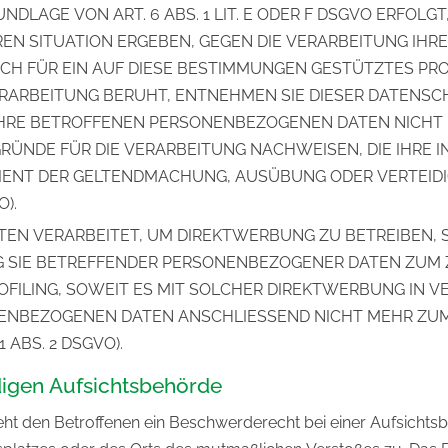
LAGE VON ART. 6 ABS. 1 LIT. E ODER F DSGVO ERFOLGT,
EREN SITUATION ERGEBEN, GEGEN DIE VERARBEITUNG I
CH FÜR EIN AUF DIESE BESTIMMUNGEN GESTÜTZTES PROFI
RARBEITUNG BERUHT, ENTNEHMEN SIE DIESER DATENSC
HRE BETROFFENEN PERSONENBEZOGENEN DATEN NICHT ME
NDE FÜR DIE VERARBEITUNG NACHWEISEN, DIE IHRE IN
DIENT DER GELTENDMACHUNG, AUSÜBUNG ODER VERTEI
).
N VERARBEITET, UM DIREKTWERBUNG ZU BETREIBEN, SO
G SIE BETREFFENDER PERSONENBEZOGENER DATEN ZUM
ROFILING, SOWEIT ES MIT SOLCHER DIREKTWERBUNG IN 
NENBEZOGENEN DATEN ANSCHLIESSEND NICHT MEHR ZU
ABS. 2 DSGVO).
digen Aufsichtsbehörde
ht den Betroffenen ein Beschwerderecht bei einer Aufsichtsb