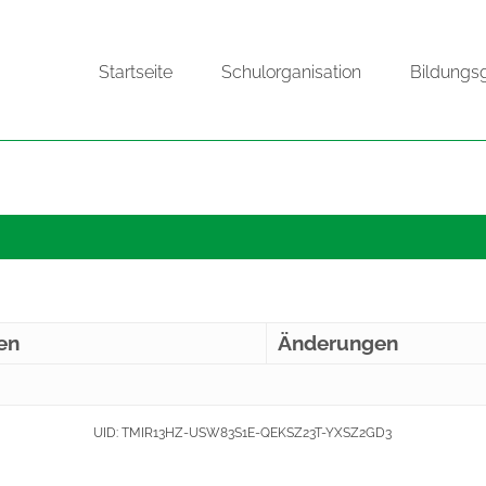
Startseite
Schulorganisation
Bildungs
en
Änderungen
UID: TMIR13HZ-USW83S1E-QEKSZ23T-YXSZ2GD3