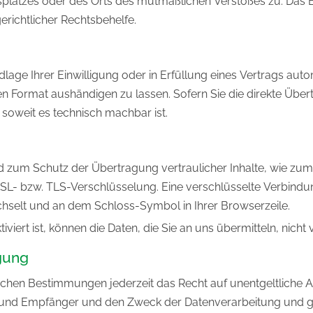
itsplatzes oder des Orts des mutmaßlichen Verstoßes zu. Da
erichtlicher Rechtsbehelfe.
lage Ihrer Einwilligung oder in Erfüllung eines Vertrags autom
en Format aushändigen zu lassen. Sofern Sie die direkte Übe
, soweit es technisch machbar ist.
d zum Schutz der Übertragung vertraulicher Inhalte, wie zum
 SSL- bzw. TLS-Verschlüsselung. Eine verschlüsselte Verbindu
echselt und an dem Schloss-Symbol in Ihrer Browserzeile.
iert ist, können die Daten, die Sie an uns übermitteln, nicht
gung
chen Bestimmungen jederzeit das Recht auf unentgeltliche A
nd Empfänger und den Zweck der Datenverarbeitung und ggf